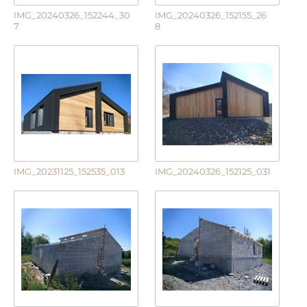
IMG_20240326_152244_30
IMG_20240326_152155_26
7
8
IMG_20231125_152535_013
IMG_20240326_152125_031