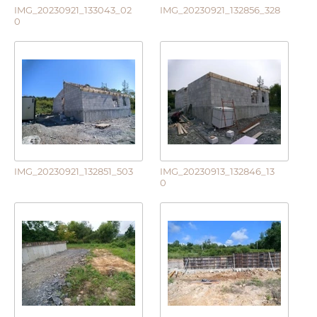
IMG_20230921_133043_02
IMG_20230921_132856_328
0
IMG_20230921_132851_503
IMG_20230913_132846_13
0