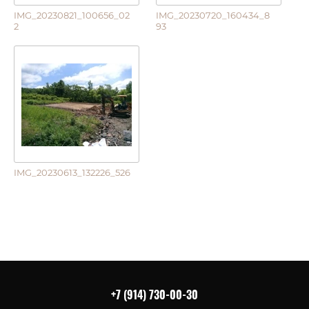
IMG_20230821_100656_02
IMG_20230720_160434_8
2
93
IMG_20230613_132226_526
+7 (914) 730-00-30